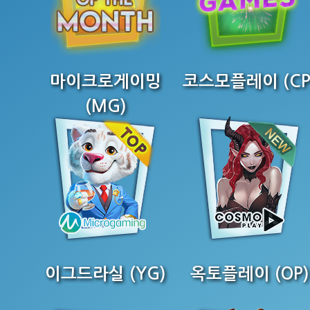
마이크로게이밍
코스모플레이 (CP
(MG)
이그드라실 (YG)
옥토플레이 (OP)