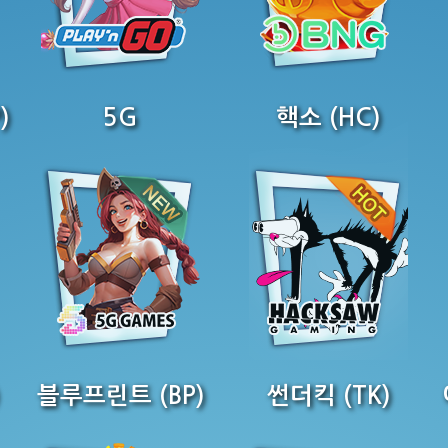
)
5G
핵소 (HC)
블루프린트 (BP)
썬더킥 (TK)