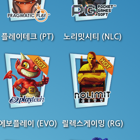
플레이테크 (PT)
노리밋시티 (NLC)
에보플레이 (EVO)
릴렉스게이밍 (RG)