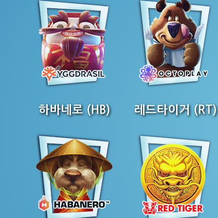
하바네로 (HB)
레드타이거 (RT)