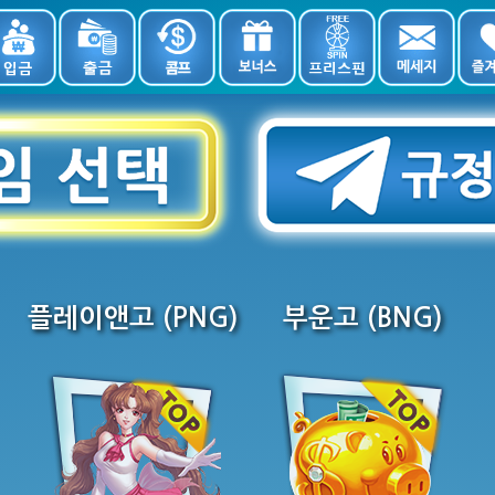
플레이앤고 (PNG)
부운고 (BNG)