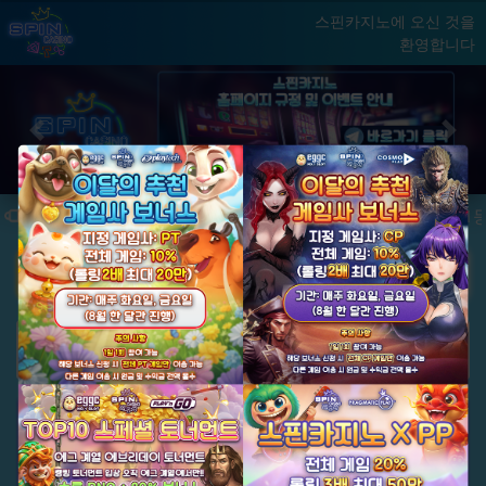
스핀카지노에 오신 것을
환영합니다
홈
게임
빅윈 클럽
닫기
Previous
Next
★ 국내 최초, 국내 슬롯 1