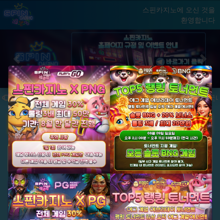
스핀카지노에 오신 것을
환영합니다
홈
게임
빅윈 클럽
닫기
Previous
Next
★ 국내 최초, 국